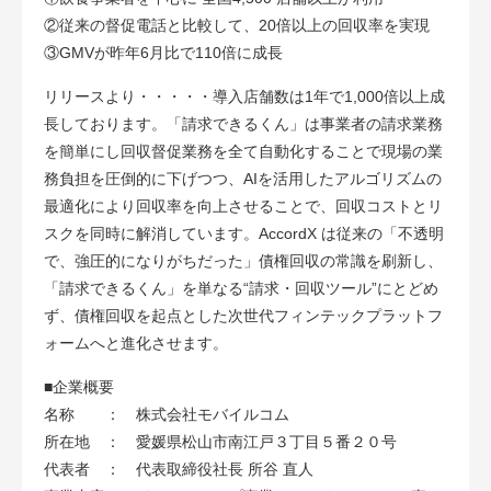
②従来の督促電話と比較して、20倍以上の回収率を実現
③GMVが昨年6月比で110倍に成長
リリースより・・・・・導入店舗数は1年で1,000倍以上成
長しております。「請求できるくん」は事業者の請求業務
を簡単にし回収督促業務を全て自動化することで現場の業
務負担を圧倒的に下げつつ、AIを活用したアルゴリズムの
最適化により回収率を向上させることで、回収コストとリ
スクを同時に解消しています。AccordX は従来の「不透明
で、強圧的になりがちだった」債権回収の常識を刷新し、
「請求できるくん」を単なる“請求・回収ツール”にとどめ
ず、債権回収を起点とした次世代フィンテックプラットフ
ォームへと進化させます。
■企業概要
名称 ： 株式会社モバイルコム
所在地 ： 愛媛県松山市南江戸３丁目５番２０号
代表者 ： 代表取締役社長 所谷 直人