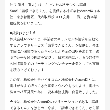
社長 所谷 直人）は、キャンセル料デジタル請求
SaaS「請求できるくん」を提供する株式会社AccordX（本
社：東京都港区、代表取締役CEO 安井 一男）と資本業
務提携を行いました。
■背景および主旨
株式会社AccordXは、事業者のキャンセル料請求を自動化
するクラウドサービス「請求できるくん」を提供し、今ま
で回収が困難であったキャンセル料金の回収を通じて、透
明で公平な経済循環を実現し、日本国内における少額債券
の回収事業でのリーディングベンチャー企業としての実績
を積み上げております。
この度、株式会社モバイルコムと株式会社AccordXとは、
両社が今まで培ってきた事業ノウハウをもちより、両社の
将来の相互発展の為に、資本業務提携に合意致しました。
今後は、株式会社AccordXのソリューションである「請求
できるくん」をはじめ、今後、「請求できるくん」から派