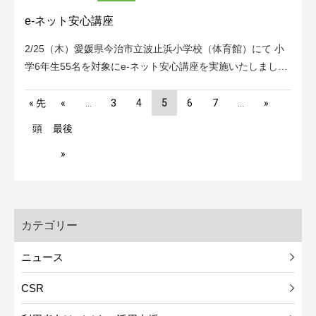
e-ネット安心講座
2/25（木）愛媛県今治市立波止浜小学校（体育館）にて 小
学6年生55名を対象にe-ネット安心講座を実施いたしまし…
« 先
«
...
3
4
5
6
7
...
»
頭
最後
»
カテゴリー
ニュース
CSR