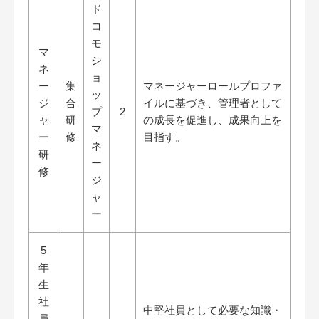
ド
コ
モ
マ
シ
ネ
ョ
ー
集
マネージャーロールプロファ
ッ
ジ
合
イルに基づき、管理者として
プ
2
ャ
研
の成長を促進し、成果向上を
マ
ー
修
目指す。
ネ
研
ー
修
ジ
ャ
ー
5
年
生
社
中堅社員として必要な知識・
員