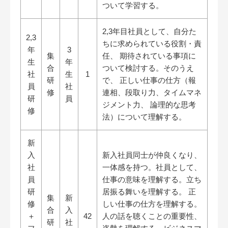
ついて学習する。
2,3年目社員として、自分た
2,3
ちに求められている役割・責
年
3
集
任、 期待されている事項に
生
年
合
ついて検討する。そのうえ
社
生
1
研
で、 正しい仕事の仕方（報
員
社
修
連相、段取り力、タイムマネ
研
員
ジメント力、 論理的な思考
修
法）について理解する。
新
入
新入社員同士が仲良くなり、
社
一体感を持つ。社員として、
員
仕事の意味を理解する。立ち
研
居振る舞いを理解する。 正
集
新
修
しい仕事の仕方を理解する。
合
入
＋
42
人の話を聴くことの重要性、
研
社