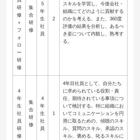
5
スキルを学習し、今後会社・
研
集
年
組織にてどのように貢献する
修
合
生
2
のかを考える。また、360度
＋
研
社
評価の結果を分析し、あるべ
フ
修
員
き姿について内観し、熟考す
ォ
る。
ロ
ー
研
修
4年目社員として、自分たち
4
に求められている役割・責
年
4
任、期待されている事項につ
集
生
年
いて検討する。特に組織にお
合
社
生
1
いてコミュニケーションを円
研
員
社
滑に取るための、傾聴のスキ
修
研
員
ル、質問のスキル、承認のス
修
キル、褒める、叱るスキルに